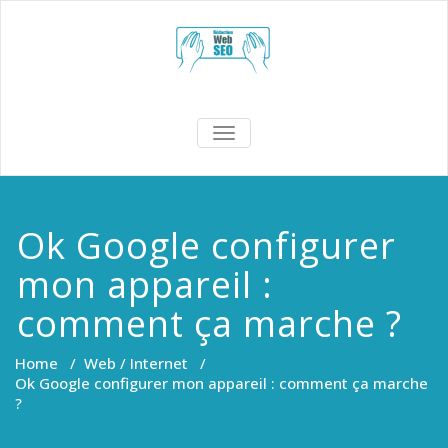
Skip
to
content
redaction-
TOGGLE
NAVIGATION
web-seo.fr
Ok Google configurer
mon appareil :
comment ça marche ?
Home
/
Web / Internet
/
Ok Google configurer mon appareil : comment ça marche
?