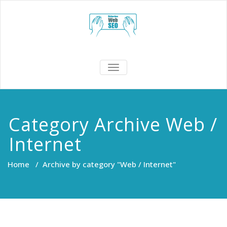
Skip
to
content
redaction-
TOGGLE
NAVIGATION
web-seo.fr
Category Archive Web /
Internet
Home
/
Archive by category "Web / Internet"