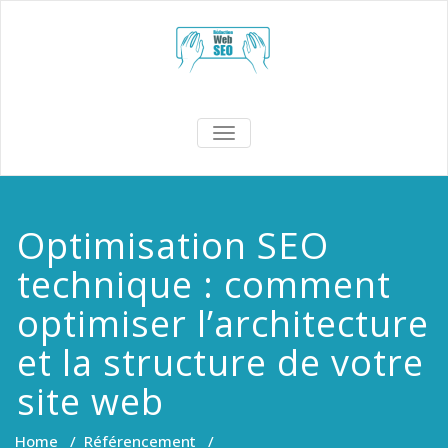
Skip
to
content
redaction-
TOGGLE
NAVIGATION
web-seo.fr
Optimisation SEO
technique : comment
optimiser l’architecture
et la structure de votre
site web
Home
/
Référencement
/