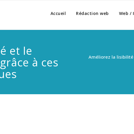
ion-web-seo.fr
Accueil
Rédaction web
Web / 
é et le
Améliorez la lisibilit
 grâce à ces
ues