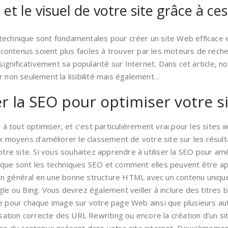
té et le visuel de votre site grâce à 
chnique sont fondamentales pour créer un site Web efficace et vi
os contenus soient plus faciles à trouver par les moteurs de rec
 significativement sa popularité sur Internet. Dans cet article, 
r non seulement la lisibilité mais également…
er la SEO pour optimiser votre s
tout optimiser, et c'est particulièrement vrai pour les sites 
aux moyens d'améliorer le classement de votre site sur les résu
otre site. Si vous souhaitez apprendre à utiliser la SEO pour am
 que sont les techniques SEO et comment elles peuvent être ap
n général en une bonne structure HTML avec un contenu unique 
ou Bing. Vous devrez également veiller à inclure des titres bi
ée pour chaque image sur votre page Web ainsi que plusieurs au
lisation correcte des URL Rewriting ou encore la création d’un 