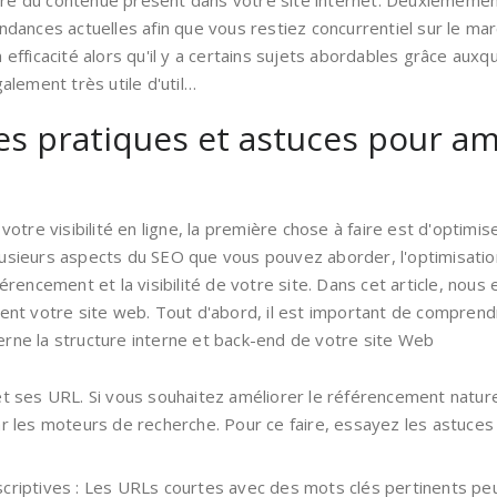
ture du contenue présent dans votre site internet. Deuxièmem
ances actuelles afin que vous restiez concurrentiel sur le marc
ficacité alors qu'il y a certains sujets abordables grâce auxque
galement très utile d'util…
s pratiques et astuces pour amél
otre visibilité en ligne, la première chose à faire est d'optimi
plusieurs aspects du SEO que vous pouvez aborder, l'optimisati
référencement et la visibilité de votre site. Dans cet article, n
nt votre site web. Tout d'abord, il est important de compren
cerne la structure interne et back-end de votre site Web
et ses URL. Si vous souhaitez améliorer le référencement nature
ar les moteurs de recherche. Pour ce faire, essayez les astuces 
criptives : Les URLs courtes avec des mots clés pertinents peu