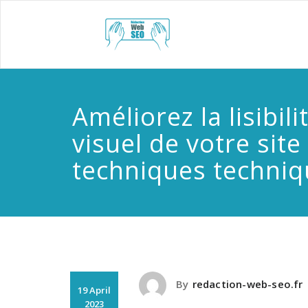
Skip
to
redact
content
Améliorez la lisibilit
visuel de votre site
techniques techniq
By
redaction-web-seo.fr
19 April
2023