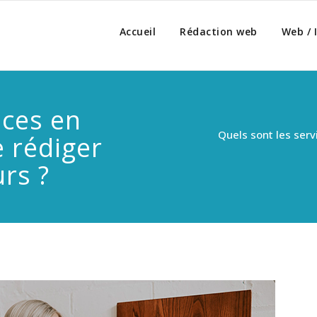
ion-web-seo.fr
Accueil
Rédaction web
Web / 
ices en
Quels sont les serv
e rédiger
urs ?