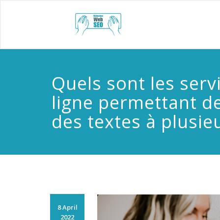
Skip
to
redact
content
Quels sont les serv
ligne permettant d
des textes à plusie
8 April
2022